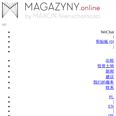
WeChat
|
剪贴板 (
0
)
|
出租
投资土地
新闻
建议
我们的服务
联系
PL
|
EN
|
DE