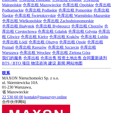
Małopolskie
仓库出租 Mazowieckie
仓库出租 Opolskie
仓库出租
Podkarpackie
仓库出租 Podlaskie
仓库出租 Pomorskie
仓库出租
Śląskie
仓库出租 Świętokrzyskie
仓库出租 Warmińsko-Mazurskie
仓库出租 Wielkopolskie
仓库出租 Zachodniopomorskie
仓库出租 Białystok
仓库出租 Bydgoszcz
仓库出租 Chorzów
仓
库出租 Częstochowa
仓库出租 Gdańsk
仓库出租 Gdynia
仓库出
租 Gliwice
仓库出租 Kielce
仓库出租 Kraków
仓库出租 Lublin
仓库出租 Łódź
仓库出租 Olsztyn
仓库出租 Opole
仓库出租
Poznań
仓库出租 Rzeszów
仓库出租 Szczecin
仓库出租
Warszawa
仓库出租 Wrocław
仓库出租 Zielona Góra
我们的服务
仓库出租
仓库出售
投资土地出售
合同重新谈判
BTS / BTO 项目
物流咨询
建议
新闻
网站地图
联系
MAXON Nieruchomości Sp. z o.o.
ul.
Skierniewicka 10A
01-230
Warszawa
,
省
Mazowieckie
22 530 60 00
kontakt@magazyny.online
合作伙伴网站