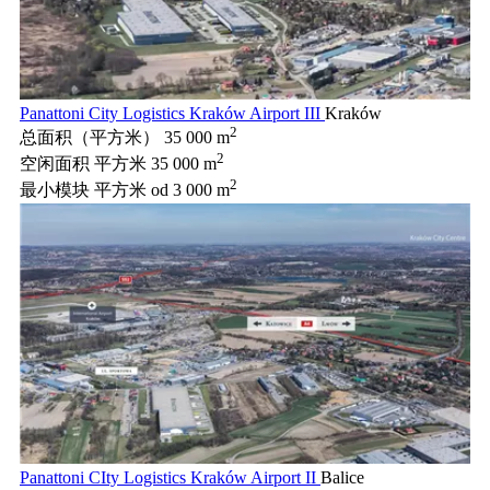
Panattoni City Logistics Kraków Airport III
Kraków
2
总面积（平方米）
35 000 m
2
空闲面积 平方米
35 000 m
2
最小模块 平方米
od 3 000 m
Panattoni CIty Logistics Kraków Airport II
Balice