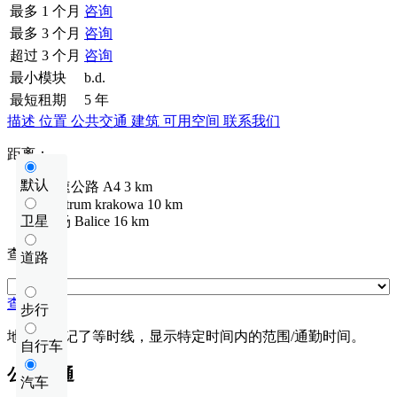
最多 1 个月
咨询
最多 3 个月
咨询
超过 3 个月
咨询
最小模块
b.d.
最短租期
5 年
描述
位置
公共交通
建筑
可用空间
联系我们
距离：
默认
高速公路
A4
3 km
Centrum krakowa
10 km
卫星
机场
Balice
16 km
查看距离
道路
查看距离
步行
地图上标记了等时线，显示特定时间内的范围/通勤时间。
自行车
公共交通
汽车