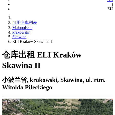
|
ZH
可用仓库列表
Małopolskie
krakowski
Skawina
ELI Kraków Skawina II
仓库出租 ELI Kraków
Skawina II
小波兰省, krakowski, Skawina, ul. rtm.
Witolda Pileckiego