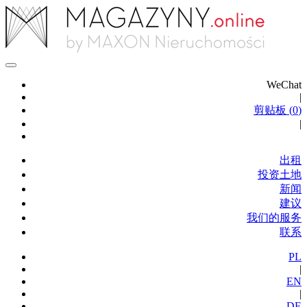
WeChat
|
剪贴板 (
0
)
|
出租
投资土地
新闻
建议
我们的服务
联系
PL
|
EN
|
DE